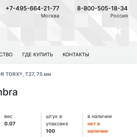
+7-495-664-21-77
8-800-505-18-34
Москва
Россия
СТВО
ГДЕ КУПИТЬ
КОНТАКТЫ
DR TORX®, T27, 75 мм
mbra
вес
штук в
в наличии
0.07
упаковке
нет в
100
наличии