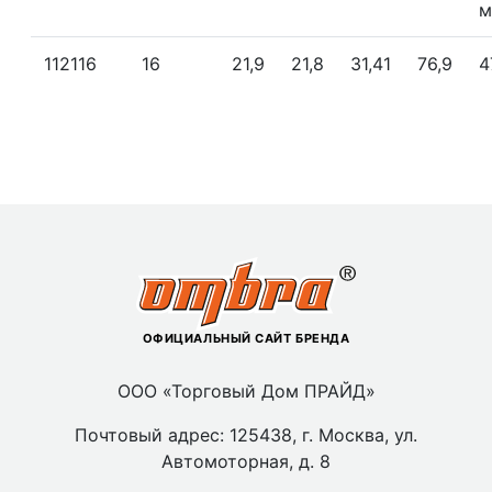
м
112116
16
21,9
21,8
31,41
76,9
4
ОФИЦИАЛЬНЫЙ САЙТ БРЕНДА
ООО «Торговый Дом ПРАЙД»
Почтовый адрес: 125438, г. Москва, ул.
Автомоторная, д. 8