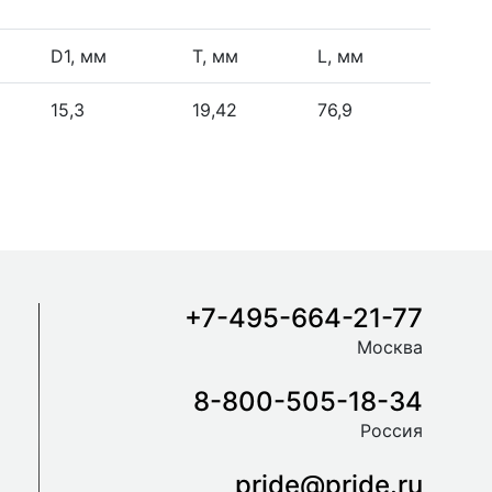
D1, мм
Т, мм
L, мм
15,3
19,42
76,9
+7-495-664-21-77
Москва
8-800-505-18-34
Россия
pride@pride.ru