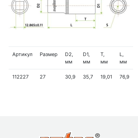
Артикул
Размер
D2,
D1,
Т,
L,
мм
мм
мм
мм
112227
27
30,9
35,7
19,01
76,9