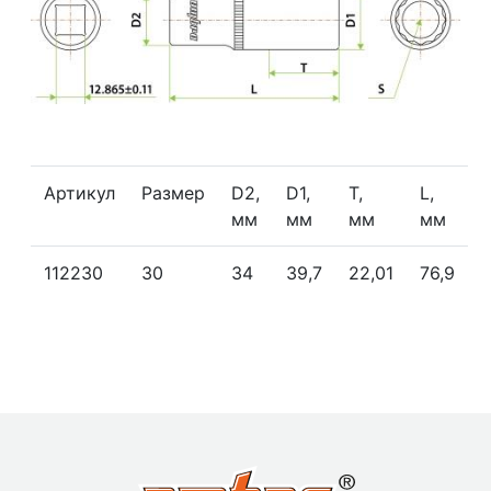
Артикул
Размер
D2,
D1,
Т,
L,
мм
мм
мм
мм
112230
30
34
39,7
22,01
76,9