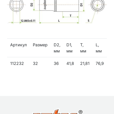
Артикул
Размер
D2,
D1,
Т,
L,
мм
мм
мм
мм
112232
32
36
41,8
21,81
76,9