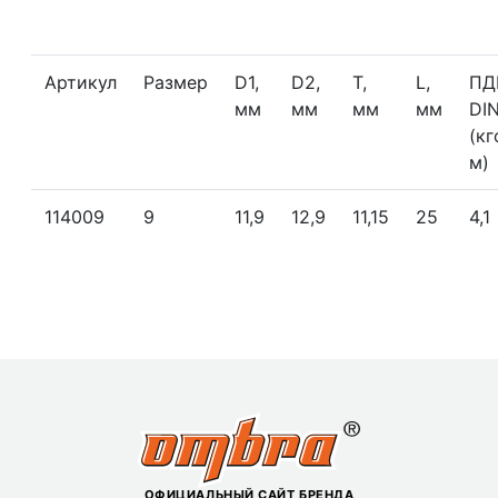
Артикул
Размер
D1,
D2,
T,
L,
ПД
мм
мм
мм
мм
DI
(кг
м)
114009
9
11,9
12,9
11,15
25
4,1
ОФИЦИАЛЬНЫЙ САЙТ БРЕНДА