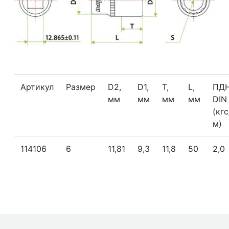
Артикул
Размер
D2,
D1,
T,
L,
ПД
мм
мм
мм
мм
DIN
(кгс
м)
114106
6
11,81
9,3
11,8
50
2,0