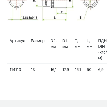
Артикул
Размер
D2,
D1,
T,
L,
ПДН
мм
мм
мм
мм
DIN
(кгс
м)
114113
13
16,1
17,9
16,1
50
6,9