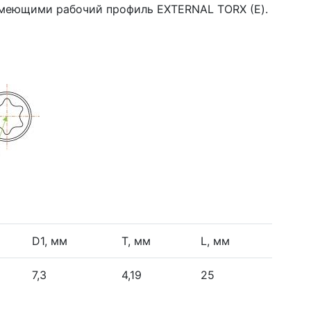
имеющими рабочий профиль EXTERNAL TORX (Е).
D1, мм
Т, мм
L, мм
7,3
4,19
25