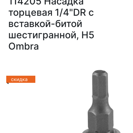
114205 Насадка
торцевая 1/4"DR с
вставкой-битой
шестигранной, H5
Ombra
скидка