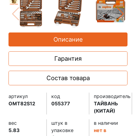
Описание
Гарантия
Состав товара
артикул
код
производитель
OMT82S12
055377
ТАЙВАНЬ
(КИТАЙ)
вес
штук в
в наличии
5.83
упаковке
нет в