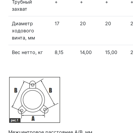
Трубный
+
+
+
захват
Диаметр
17
20
20
ходового
винта, мм
Вес нетто, кг
8,15
14,00
15,00
Межцентровое расстояние А/В, мм