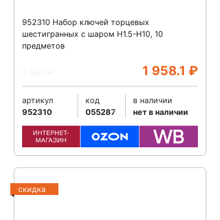
952310 Набор ключей торцевых
шестигранных с шаром H1.5-H10, 10
предметов
1 958.1
₽
1 959
₽
артикул
код
в наличии
952310
055287
нет в наличии
скидка