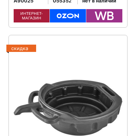
A90025
055352
нет в наличии
скидка