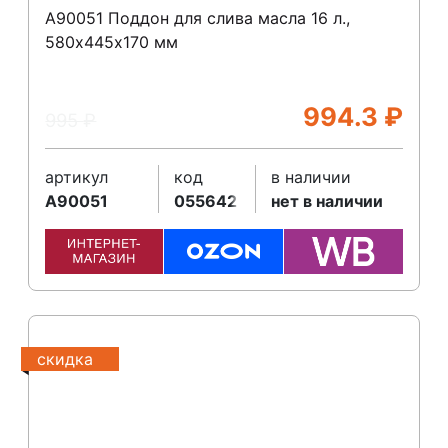
A90051 Поддон для слива масла 16 л.,
580х445х170 мм
994.3
₽
995
₽
артикул
код
в наличии
A90051
055642
нет в наличии
скидка