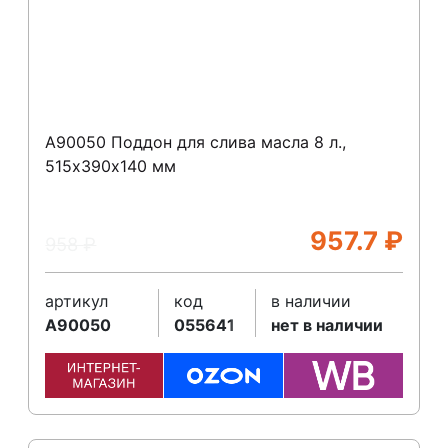
A90050 Поддон для слива масла 8 л.,
515х390х140 мм
957.7
₽
958
₽
артикул
код
в наличии
A90050
055641
нет в наличии