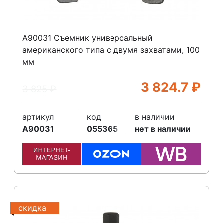
A90031 Съемник универсальный
американского типа с двумя захватами, 100
мм
3 824.7
₽
3 825
₽
артикул
код
в наличии
A90031
055365
нет в наличии
скидка