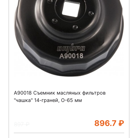
A90018 Съемник масляных фильтров
"чашка" 14-граней, O-65 мм
896.7
₽
897
₽