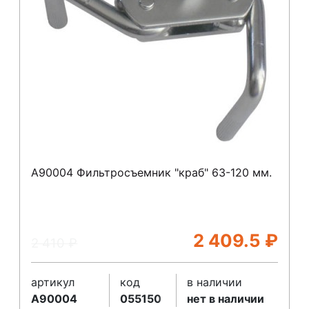
A90004 Фильтросъемник "краб" 63-120 мм.
2 409.5
₽
2 410
₽
артикул
код
в наличии
A90004
055150
нет в наличии