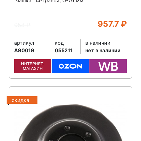
"чашка" 14-граней, O-76 мм
957.7
₽
958
₽
артикул
код
в наличии
A90019
055211
нет в наличии
скидка