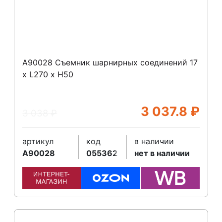
A90028 Съемник шарнирных соединений 17
х L270 x Н50
3 037.8
₽
3 038
₽
артикул
код
в наличии
A90028
055362
нет в наличии