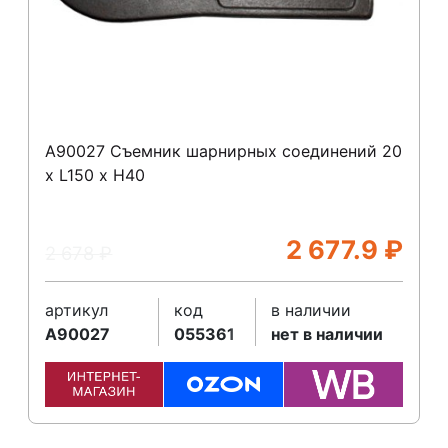
A90027 Съемник шарнирных соединений 20
х L150 x Н40
2 677.9
₽
2 678
₽
артикул
код
в наличии
A90027
055361
нет в наличии