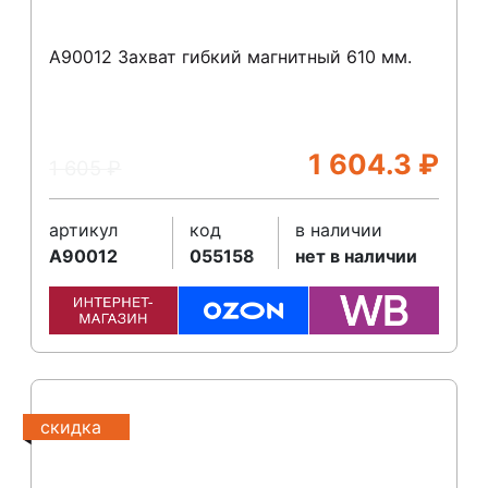
A90012 Захват гибкий магнитный 610 мм.
1 604.3
₽
1 605
₽
артикул
код
в наличии
A90012
055158
нет в наличии
скидка