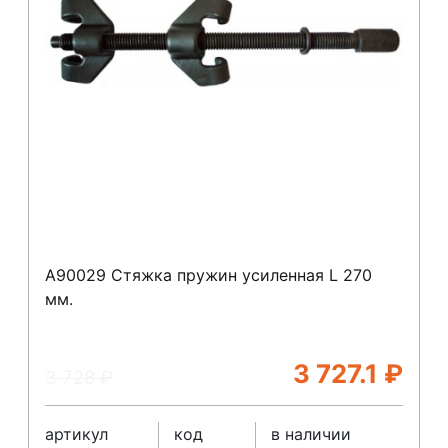
A90029 Стяжка пружин усиленная L 270
мм.
3 727.1
₽
3 728
₽
артикул
код
в наличии