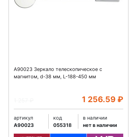
A90023 Зеркало телескопическое с
магнитом, d-38 мм, L-188-450 мм
1 256.59
₽
1 257
₽
артикул
код
в наличии
A90023
055318
нет в наличии