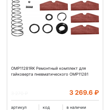
OMP11281RK Ремонтный комплект для
гайковерта пневматического ОМР11281
3 269.6
₽
3 270
₽
артикул
код
в наличии