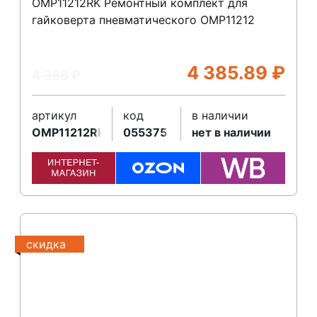
OMP11212RK Ремонтный комплект для
гайковерта пневматического ОМР11212
4 385.89
₽
4 386
₽
артикул
код
в наличии
OMP11212RK
055375
нет в наличии
скидка