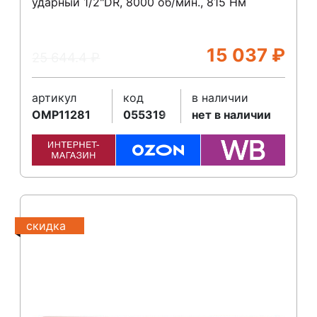
ударный 1/2"DR, 8000 об/мин., 815 Нм
15 037
₽
25 644.4
₽
артикул
код
в наличии
OMP11281
055319
нет в наличии
скидка