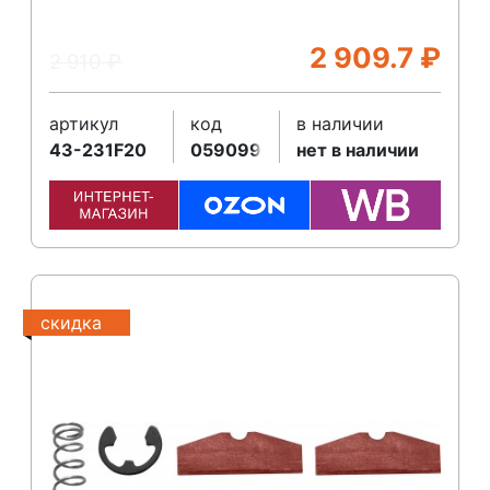
2 909.7
₽
2 910
₽
артикул
код
в наличии
43-231F20
059099
нет в наличии
скидка