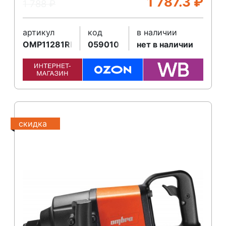
1 787.3
₽
1 788
₽
артикул
код
в наличии
OMP11281RKV
059010
нет в наличии
скидка