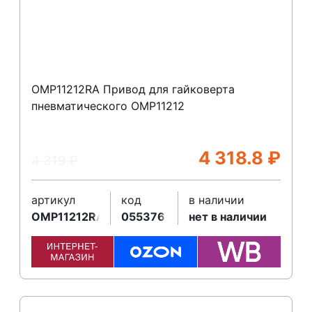
OMP11212RA Привод для гайковерта
пневматического ОМР11212
4 318.8
₽
4 319
₽
артикул
код
в наличии
OMP11212RA
055376
нет в наличии