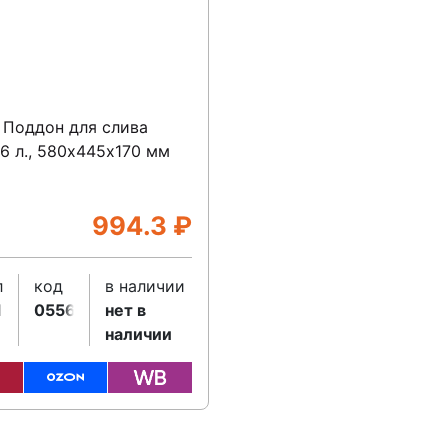
 Поддон для слива
6 л., 580х445х170 мм
994.3
₽
л
код
в наличии
1
055642
нет в
наличии