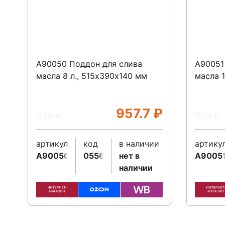
A90050 Поддон для слива
A90051
масла 8 л., 515х390х140 мм
масла 1
957.7
₽
958
₽
995
₽
артикул
код
в наличии
артику
A90050
055641
нет в
A9005
наличии