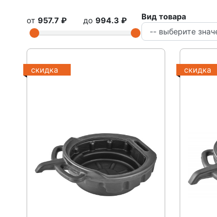
Вид товара
от
957.7 ₽
до
994.3 ₽
скидка
скидка