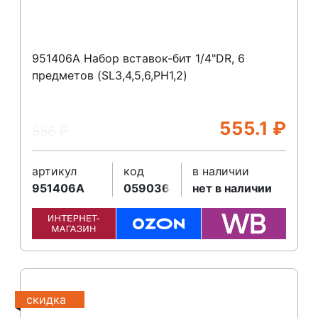
951406A Набор вставок-бит 1/4"DR, 6
предметов (SL3,4,5,6,PH1,2)
555.1
₽
556
₽
артикул
код
в наличии
951406A
059036
нет в наличии
скидка