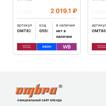
2 019.1
₽
2 020
₽
2 020
артикул
код
в наличии
артику
OMT82SBMC
055635
нет в
OMT8
наличии
ОФИЦИАЛЬНЫЙ САЙТ БРЕНДА