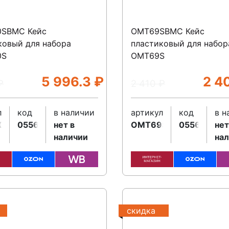
0SBMC Кейс
OMT69SBMC Кейс
ковый для набора
пластиковый для набор
0S
OMT69S
5 996.3
₽
2 4
₽
2 410
₽
л
код
в наличии
артикул
код
в н
0SBMC
055629
нет в
OMT69SBMC
055632
нет
наличии
на
скидка