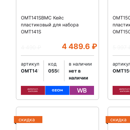
OMT141SBMC Кейс
OMT15
пластиковый для набора
пласти
OMT141S
OMT15
4 489.6
₽
4 490
₽
5 997
артикул
код
в наличии
артику
OMT141SBMC
055628
нет в
OMT15
наличии
скидка
скидка