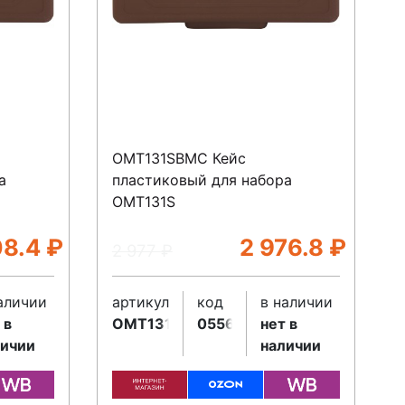
OMT131SBMC Кейс
а
пластиковый для набора
OMT131S
08.4
₽
2 976.8
₽
2 977
₽
аличии
артикул
код
в наличии
 в
OMT131SBMC
055627
нет в
личии
наличии