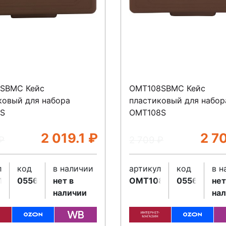
SBMC Кейс
OMT108SBMC Кейс
ковый для набора
пластиковый для набор
1S
OMT108S
2 019.1
₽
2 7
₽
2 709
₽
л
код
в наличии
артикул
код
в н
1SBMC
055625
нет в
OMT108SBMC
055626
нет
наличии
на