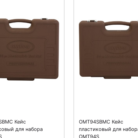
SBMC Кейс
OMT94SBMC Кейс
ковый для набора
пластиковый для набор
S
OMT94S