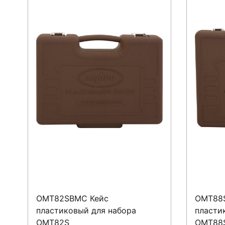
OMT82SBMC Кейс
OMT88
пластиковый для набора
пласти
OMT82S
OMT88