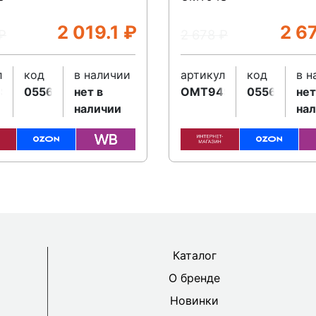
2 019.1
₽
2 6
₽
2 678
₽
л
код
в наличии
артикул
код
в н
8SBMC
055636
нет в
OMT94SBMC
055638
нет
наличии
на
Каталог
О бренде
Новинки