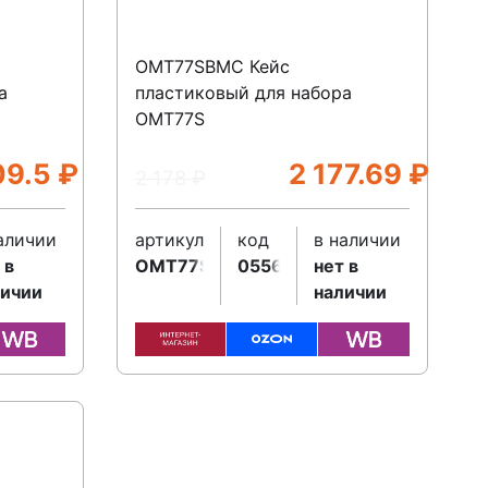
OMT77SBMC Кейс
а
пластиковый для набора
OMT77S
09.5
₽
2 177.69
₽
2 178
₽
аличии
артикул
код
в наличии
 в
OMT77SBMC
055634
нет в
личии
наличии