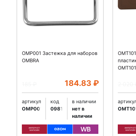
OMP001 Застежка для наборов
OMT101
OMBRA
пласти
OMT10
184.83
₽
185
₽
2 020
артикул
код
в наличии
артику
OMP001
098161
нет в
OMT10
наличии