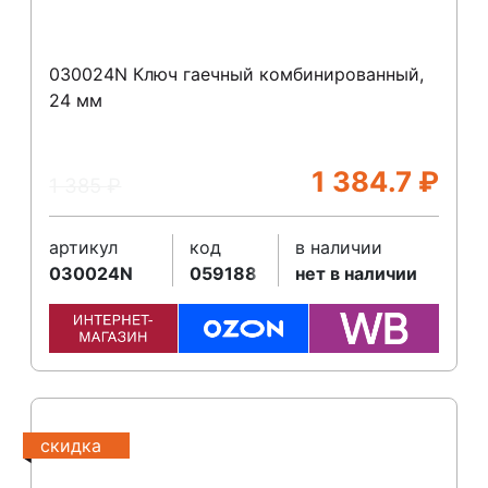
030024N Ключ гаечный комбинированный,
24 мм
1 384.7
₽
1 385
₽
артикул
код
в наличии
030024N
059188
нет в наличии
скидка