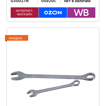
030027N
059200
нет в наличии
скидка